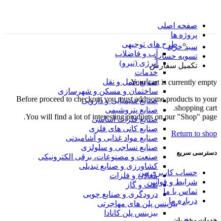
صفحه اصلی
پروژه ها
طرح های توجیهی
سبد خرید
آب و فاضلاب
تسویه حساب
انرژی (نیرو)
تکمیل سفارش
خدمات
صنایع حمل و نقل
Your cart is currently empty.
ساختمان و مسکن و شهرسازی
Before proceed to checkout you must add some products to your
صنایع شیمیایی و دارویی
shopping cart.
صنایع پتروشیمی
You will find a lot of interesting products on our "Shop" page.
صنایع فلزات اساسی
صنایع کانی های فلزی
Return to shop
صنایع مواد غذایی و آشامیدنی
صنایع نساجی و سلولزی
دسترسی سریع
صنعت و مصنوعات، برقی الکترونیکی
کشاورزی و صنایع تبدیلی
حساب کاربری من
معادن و فلزات
شرایط و قوانین
نفت و گاز
تماس با ما
درودگری و صنایع چوبی
درباره ما
بیزینس پلن های مهاجرتی
بیزینس پلن کانادا
خدمات مشتریان