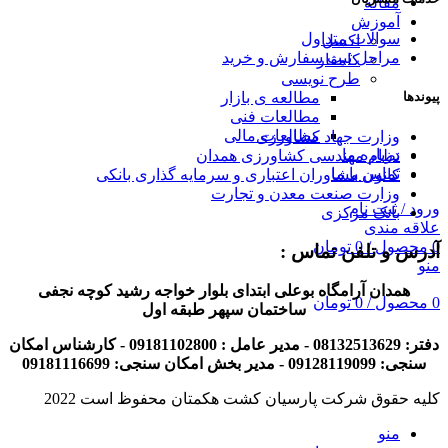
مقاله
آموزش
سوالات متداول
اکسل
مراحل ثبت سفارش و خرید
کامفار
طرح نویسی
پیوندها
مطالعه ی بازار
مطالعات فنی
مطالعات مالی
وزارت جهاد کشاورزی
درباره ما
نظام مهندسی کشاورزی همدان
تماس با ما
کانون مشاوران اعتباری و سرمایه گذاری بانکی
وزارت صنعت معدن و تجارت
ورود / ثبت نام
بانک مرکزی
علاقه مندی
0
محصول
/
0
تومان
آدرس و تلفن تماس :
منو
همدان آرامگاه بوعلی ابتدای بلوار خواجه رشید کوچه نجفی
0
محصول
/
0
تومان
ساختمان سپهر طبقه اول
دفتر: 08132513629 - مدیر عامل : 09181102800 -
کارشناس امکان
سنجی: 09128119099
- مدیر بخش امکان سنجی: 09181116699
کلیه حقوق شرکت پارسیان کشت هکمتان محفوظ است 2022
منو