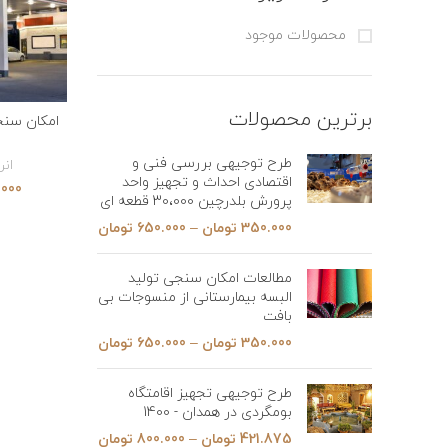
محصولات موجود
برترین محصولات
امکان سنج
طرح توجیهی بررسی فنی و
انر
اقتصادی احداث و تجهیز واحد
.000
پرورش بلدرچین 30،000 قطعه ای
350.000
تومان
–
650.000
تومان
مطالعات امکان سنجی تولید
البسه بیمارستانی از منسوجات بی
بافت
350.000
تومان
–
650.000
تومان
طرح توجیهی تجهیز اقامتگاه
بومگردی در همدان - 1400
421.875
تومان
–
800.000
تومان