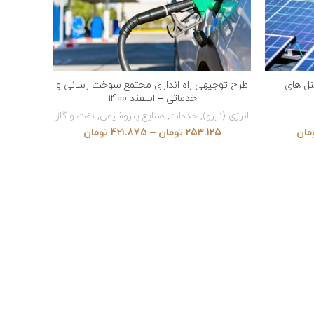
ل های
طرح توجیهی راه اندازی مجتمع سوخت رسانی و
VIEW PRODUCTS
خدماتی – اسفند 1400
انرژی (نیرو)
,
خدمات
,
صنایع پتروشیمی
,
نفت و گاز
مان
253.125
تومان
–
421.875
تومان