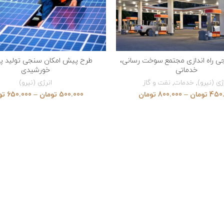
ی راه اندازی مجتمع سوخت رسانی،
طرح پیش امکان سنجی تولید پن
VIEW PRODUCTS
VIEW PRODUCTS
خدماتی
خورشیدی
ژی (نیرو)
,
خدمات
,
نفت و گاز
انرژی (نیرو)
450
تومان
–
800.000
تومان
500.000
تومان
–
650.000
تو