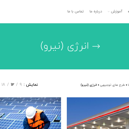
آموزش
درباره ما
تماس با ما
انرژی (نیرو)
نمایش
9
12
18
»
طرح های توجیهی
»
انرژی (نیرو)