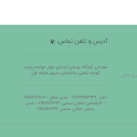
آدرس و تلفن تماس :
همدان آرامگاه بوعلی ابتدای بلوار خواجه رشید
کوچه نجفی ساختمان سپهر طبقه اول
ری بانکی
دفتر: 08132513629 - مدیر عامل : 09181102800
-
کارشناس امکان سنجی: 09128119099
- مدیر
بخش امکان سنجی: 09181116699