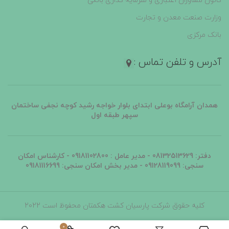
کانون مشاوران اعتباری و سرمایه گذاری بانکی
وزارت صنعت معدن و تجارت
بانک مرکزی
آدرس و تلفن تماس :
همدان آرامگاه بوعلی ابتدای بلوار خواجه رشید کوچه نجفی ساختمان
سپهر طبقه اول
دفتر: 08132513629 - مدیر عامل : 09181102800 -
کارشناس امکان
سنجی: 09128119099
- مدیر بخش امکان سنجی: 09181116699
کلیه حقوق شرکت پارسیان کشت هکمتان محفوظ است 2022
0