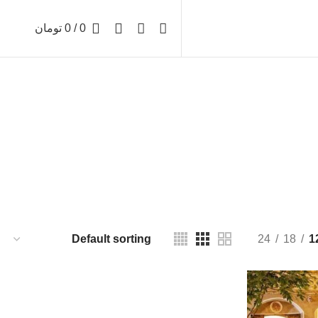
0
/
0
تومان
رسازی
24
18
1