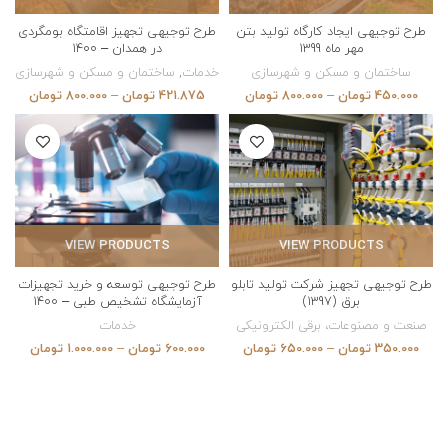
طرح توجیهی ایجاد کارگاه تولید بتن
طرح توجیهی تجهیز اقامتگاه بومگردی
مهر ماه 1399
در همدان – 1400
ساختمان و مسکن و شهرسازی
خدمات
,
ساختمان و مسکن و شهرسازی
450.000
تومان
–
800.000
تومان
421.875
تومان
–
800.000
تومان
VIEW PRODUCTS
VIEW PRODUCTS
طرح توجیهی تجهیز شرکت تولید تابلو
طرح توجیهی توسعه و خرید تجهیزات
برق (1397)
آزمایشگاه تشخیص طبی – 1400
صنعت و مصنوعات، برقی الکترونیکی
خدمات
350.000
تومان
–
650.000
تومان
600.000
تومان
–
1.000.000
تومان