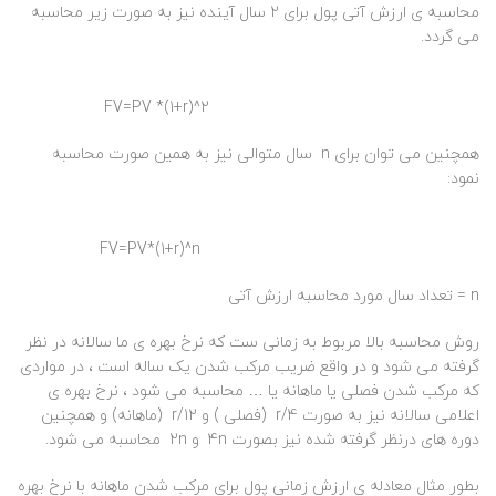
محاسبه ی ارزش آتی پول برای 2 سال آینده نیز به صورت زیر محاسبه
می گردد.
FV=PV *(1+r)^2
همچنین می توان برای n سال متوالی نیز به همین صورت محاسبه
نمود:
FV=PV*(1+r)^n
n = تعداد سال مورد محاسبه ارزش آتی
روش محاسبه بالا مربوط به زمانی ست که نرخ بهره ی ما سالانه در نظر
گرفته می شود و در واقع ضریب مرکب شدن یک ساله است ، در مواردی
که مرکب شدن فصلی یا ماهانه یا … محاسبه می شود ، نرخ بهره ی
اعلامی سالانه نیز به صورت r/4 (فصلی ) و r/12 (ماهانه) و همچنین
دوره های درنظر گرفته شده نیز بصورت 4n و 2n محاسبه می شود.
بطور مثال معادله ی ارزش زمانی پول برای مرکب شدن ماهانه با نرخ بهره